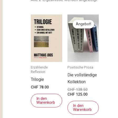
Ursprünglicher
Aktueller
Preis
Preis
Angebot!
war:
ist:
CHF 138.50
CHF 125.00.
Erzählende
Poetische Prosa
Reflexion
Die vollständige
Trilogie
Kollektion
CHF
78.00
CHF
138.50
CHF
125.00
In den
Warenkorb
In den
Warenkorb